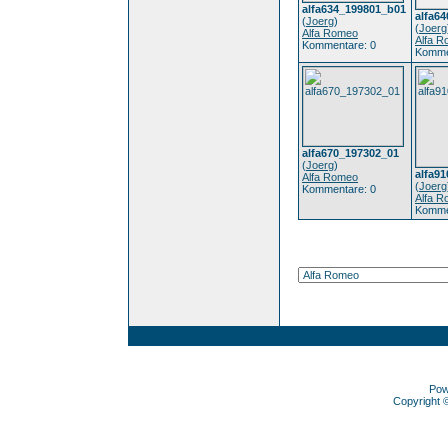
alfa634_199801_b01
alfa6
(
Joerg
)
(
Joerg
Alfa Romeo
Alfa 
Kommentare: 0
Komme
alfa670_197302_01
(
Joerg
)
alfa9
Alfa Romeo
(
Joerg
Kommentare: 0
Alfa 
Komme
Pow
Copyright