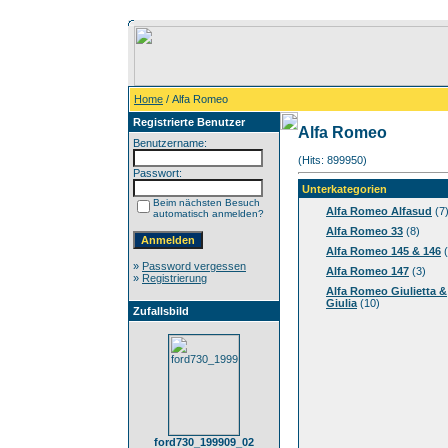
Home
/ Alfa Romeo
Registrierte Benutzer
Alfa Romeo
Benutzername:
(Hits: 899950)
Passwort:
Unterkategorien
Beim nächsten Besuch
Alfa Romeo Alfasud
(7
automatisch anmelden?
Alfa Romeo 33
(8)
Alfa Romeo 145 & 146
(
»
Password vergessen
Alfa Romeo 147
(3)
»
Registrierung
Alfa Romeo Giulietta &
Giulia
(10)
Zufallsbild
ford730_199909_02