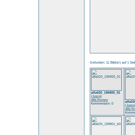
Gefunden: 11 Bild(er) auf 1 Seit
alfa020_196900_01
(
Joerg
)
Alfa Romeo
alfa0
Kommentare: 0
(
Joerg
Alfa 
Komme