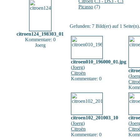
Citroën C3 - DS3 - C3
Picasso
(7)
Gefunden: 7 Bild(er) auf 1 Seite(n).
citroen124_198303_01
Kommentare: 0
Joerg
citroen010_196000_01.jpg
(
Joerg
)
citr
Citroën
(
Joer
Kommentare: 0
Citro
Komm
citroen102_201003_10
citr
(
Joerg
)
(
Joer
Citroën
Citro
Kommentare: 0
Komm