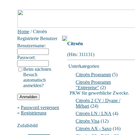
Home
/ Citroën
Registrierte Benutzer
Citroën
Benutzername:
(Hits: 311131)
Passwort:
Unterkategorien
Beim nächsten
Besuch
Citroën Programm
(5)
automatisch
Citroën Programm
anmelden?
"Entreprise"
(2)
PKW für gewerbliche Zwecke.
Citroën 2 CV / Dyane /
Méhari
(24)
»
Password vergessen
»
Registrierung
Citroën LN / LNA
(4)
Citroën Visa
(12)
Zufallsbild
Citroën AX - Saxo
(16)