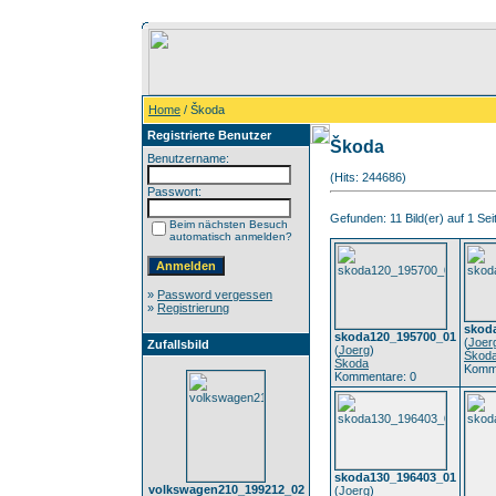
Home
/ Škoda
Registrierte Benutzer
Škoda
Benutzername:
(Hits: 244686)
Passwort:
Gefunden: 11 Bild(er) auf 1 Seit
Beim nächsten Besuch
automatisch anmelden?
»
Password vergessen
»
Registrierung
skod
skoda120_195700_01
(
Joer
Zufallsbild
(
Joerg
)
Škod
Škoda
Komme
Kommentare: 0
skoda130_196403_01
volkswagen210_199212_02
(
Joerg
)