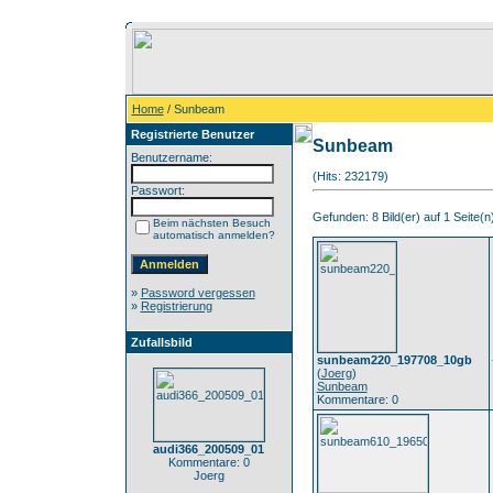
Home
/ Sunbeam
Registrierte Benutzer
Sunbeam
Benutzername:
(Hits: 232179)
Passwort:
Gefunden: 8 Bild(er) auf 1 Seite(n)
Beim nächsten Besuch
automatisch anmelden?
»
Password vergessen
»
Registrierung
Zufallsbild
sunbeam220_197708_10gb
(
Joerg
)
Sunbeam
Kommentare: 0
audi366_200509_01
Kommentare: 0
Joerg