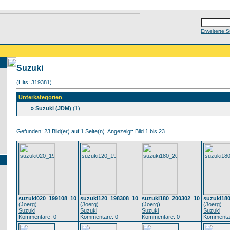
Erweiterte 
Suzuki
(Hits: 319381)
Unterkategorien
» Suzuki (JDM)
(1)
Gefunden: 23 Bild(er) auf 1 Seite(n). Angezeigt: Bild 1 bis 23.
suzuki020_199108_10
suzuki120_198308_10
suzuki180_200302_10
suzuki18
(
Joerg
)
(
Joerg
)
(
Joerg
)
(
Joerg
)
Suzuki
Suzuki
Suzuki
Suzuki
Kommentare: 0
Kommentare: 0
Kommentare: 0
Kommentar