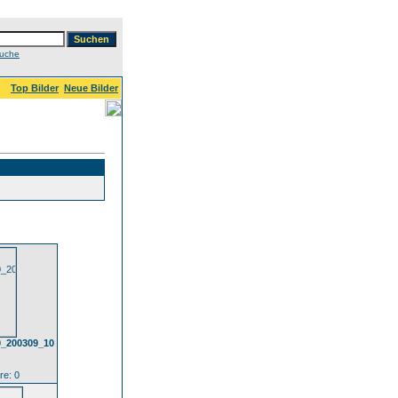
Suche
Top Bilder
Neue Bilder
0_200309_10
e: 0