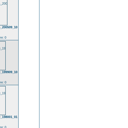
4_200509_10
e: 0
0_199909_10
e: 0
0_198001_01
e: 0