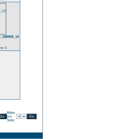
0_198908_10
e: 0
Bilder
pro
Seite: