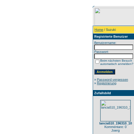
Home
/ Suzuki
Registrierte Benutzer
Benutzername:
Passwort:
Beim nächsten Besuch
automatisch anmelden?
»
Password vergessen
»
Registrierung
Zufallsbild
lancia510_196310_10
Kommentare: 0
Joerg