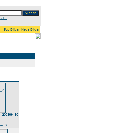
Suche
Top Bilder
Neue Bilder
0_200309_10
e: 0