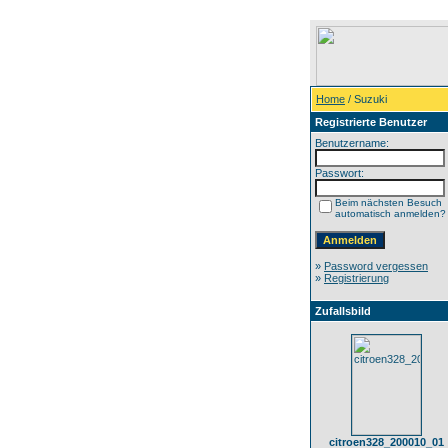
Home
/ Suzuki
Registrierte Benutzer
Benutzername:
Passwort:
Beim nächsten Besuch
automatisch anmelden?
»
Password vergessen
»
Registrierung
Zufallsbild
citroen328_200010_01