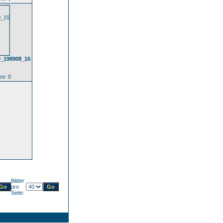
0_198908_10
e: 0
Bilder
pro
Seite: