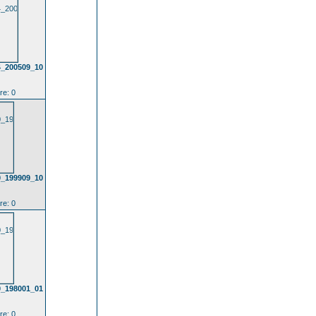
4_200509_10
e: 0
0_199909_10
e: 0
0_198001_01
e: 0