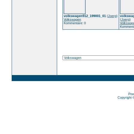
volkswagen912_199001_01
(
Joerg
)
volkswa
Volkswagen
(
Joerg
)
Kommentare: 0
Volkswag
Kommenta
Pow
Copyright