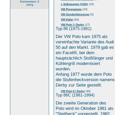
Kommentare: 0
» Volkswagen (USA)
(10)
Joerg
VW Programme
(24)
VW Sonderfahrzeuge
(5)
VW Käfer
(63)
VW Polo I / Derby
(17)
Typ 86 (1975-1981)
Der VW Polo kam 1975 als
vereinfachte Variante des Audi
50 auf den Markt. 1979 gab es
ein Facelift, bei dem
hauptsächlich Stoßfänger und
Kühlergrill modernisiert
wurden.
Anfang 1977 wurde dem Polo
die Stufenheckversion namens
Derby zur Seite gestellt.
VW Polo II / Derby
(40)
Typ 86C (1981-1994)
Die zweite Generation des
Polo wird im Oktober 1981 als
"Steilheck" vorgestellt. 1982