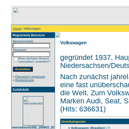
Home
/ Volkswagen
Registrierte Benutzer
Benutzername:
Volkswagen
Passwort:
gegründet 1937, Haup
Beim nächsten Besuch
automatisch anmelden?
Niedersachsen/Deuts
Nach zunächst jahrel
»
Password vergessen
»
Registrierung
eine fast unüberscha
Zufallsbild
die Welt. Zum Volks
Marken Audi, Seat, S
(Hits: 636631)
Unterkategorien
mercedesnfz092_200903_20
» Volkswagen (Brasilien)
(7)