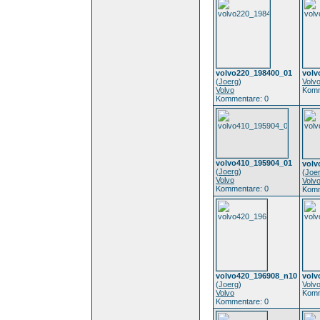
volvo220_198400_01
volv
(
Joerg
)
Volv
Volvo
Komm
Kommentare: 0
volvo410_195904_01
volv
(
Joerg
)
(
Joe
Volvo
Volv
Kommentare: 0
Komm
volvo420_196908_n10
volv
(
Joerg
)
Volv
Volvo
Komm
Kommentare: 0