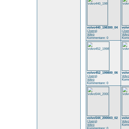
volvo440_198300_04
volv
(
Joerg
)
(
Joe
Volvo
Volv
Kommentare: 0
Komm
volvo452_199800_06
volv
(
Joerg
)
Volv
Volvo
Komm
Kommentare: 0
volvo544_200003_02
volv
(
Joerg
)
Volv
Volvo
Komm
Kommentare: 0