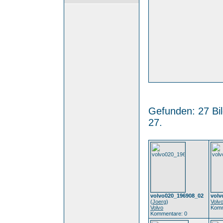
Gefunden: 27 Bild
27.
volvo020_196908_02
volv
(
Joerg
)
Volv
Volvo
Komm
Kommentare: 0