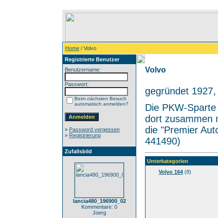
Home
/ Volvo
Registrierte Benutzer
Volvo
Benutzername:
Passwort:
gegründet 1927,
Beim nächsten Besuch
automatisch anmelden?
Die PKW-Sparte v
dort zusammen m
die "Premier Aut
»
Password vergessen
»
Registrierung
441490)
Zufallsbild
Unterkategorien
Volvo 164
(8)
lancia480_196900_02
Kommentare: 0
Joerg