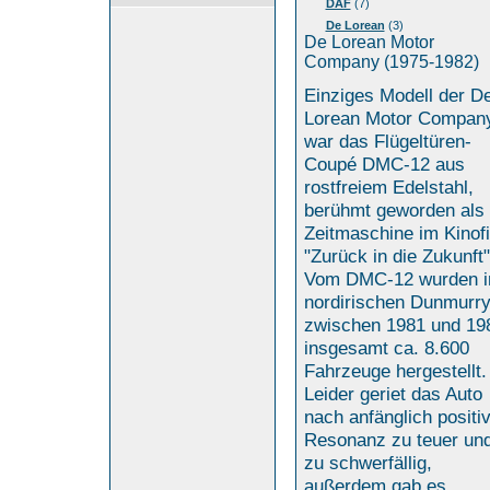
DAF
(7)
De Lorean
(3)
De Lorean Motor
Company (1975-1982)
Einziges Modell der D
Lorean Motor Compan
war das Flügeltüren-
Coupé DMC-12 aus
rostfreiem Edelstahl,
berühmt geworden als
Zeitmaschine im Kinof
"Zurück in die Zukunft"
Vom DMC-12 wurden 
nordirischen Dunmurr
zwischen 1981 und 19
insgesamt ca. 8.600
Fahrzeuge hergestellt.
Leider geriet das Auto
nach anfänglich positi
Resonanz zu teuer un
zu schwerfällig,
außerdem gab es