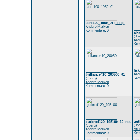
aero100_1950_01
(
Joerg
)
Andere Marken
Kommentare: 0
aix
(
Jo
And
Kom
fis
And
brilliance410_200500_01
Kom
(
Joerg
)
Andere Marken
Kommentare: 0
gut
gutbrod120_195100_10_neu
(
Jo
(
Joerg
)
And
Andere Marken
Kom
Kommentare: 0