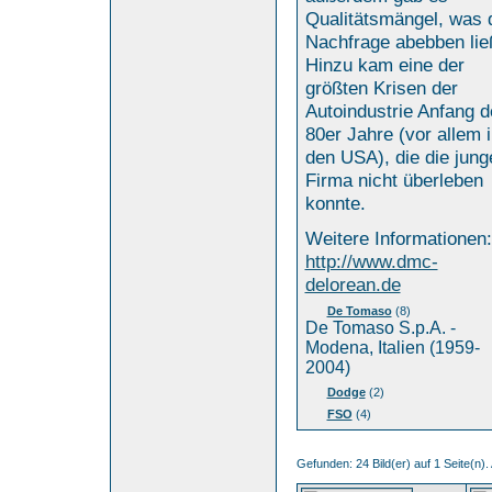
Qualitätsmängel, was 
Nachfrage abebben lie
Hinzu kam eine der
größten Krisen der
Autoindustrie Anfang d
80er Jahre (vor allem 
den USA), die die jung
Firma nicht überleben
konnte.
Weitere Informationen:
http://www.dmc-
delorean.de
De Tomaso
(8)
De Tomaso S.p.A. -
Modena, Italien (1959-
2004)
Dodge
(2)
FSO
(4)
Gefunden: 24 Bild(er) auf 1 Seite(n). 