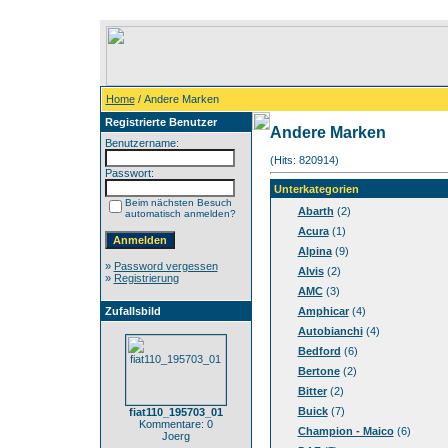
Home
/ Andere Marken
Registrierte Benutzer
Andere Marken
Benutzername:
(Hits: 820914)
Passwort:
Unterkategorien
Beim nächsten Besuch
Abarth
(2)
automatisch anmelden?
Acura
(1)
Alpina
(9)
»
Password vergessen
Alvis
(2)
»
Registrierung
AMC
(3)
Zufallsbild
Amphicar
(4)
Autobianchi
(4)
Bedford
(6)
Bertone
(2)
Bitter
(2)
Buick
(7)
fiat110_195703_01
Kommentare: 0
Champion - Maico
(6)
Joerg