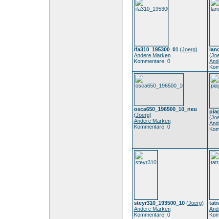
ifa310_195300_01
(
Joerg
)
lan
Andere Marken
(
Jo
Kommentare: 0
And
Kom
osca650_196500_10_neu
pia
(
Joerg
)
(
Jo
Andere Marken
And
Kommentare: 0
Kom
steyr310_193500_10
(
Joerg
)
tat
Andere Marken
And
Kommentare: 0
Kom