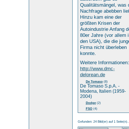
Qualitätsmängel, was 
Nachfrage abebben lie
Hinzu kam eine der
größten Krisen der
Autoindustrie Anfang d
80er Jahre (vor allem 
den USA), die die jung
Firma nicht überleben
konnte.
Weitere Informationen:
http://www.dmc-
delorean.de
De Tomaso
(8)
De Tomaso S.p.A. -
Modena, Italien (1959-
2004)
Dodge
(2)
FSO
(4)
Gefunden: 24 Bild(er) auf 1 Seite(n). 