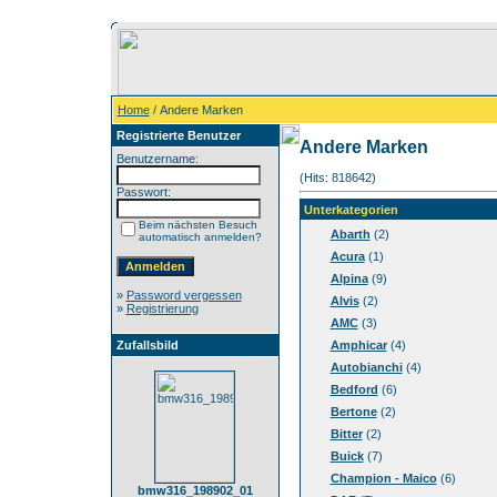
Home
/ Andere Marken
Registrierte Benutzer
Andere Marken
Benutzername:
(Hits: 818642)
Passwort:
Unterkategorien
Beim nächsten Besuch
Abarth
(2)
automatisch anmelden?
Acura
(1)
Alpina
(9)
»
Password vergessen
Alvis
(2)
»
Registrierung
AMC
(3)
Zufallsbild
Amphicar
(4)
Autobianchi
(4)
Bedford
(6)
Bertone
(2)
Bitter
(2)
Buick
(7)
Champion - Maico
(6)
bmw316_198902_01