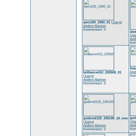
aero100_1950_01
(
Joerg
)
Andere Marken
Kommentare: 0
aix
(
Jo
And
Kom
fis
And
brilliance410_200500_01
Kom
(
Joerg
)
Andere Marken
Kommentare: 0
gut
gutbrod120_195100_10_neu
(
Jo
(
Joerg
)
And
Andere Marken
Kom
Kommentare: 0