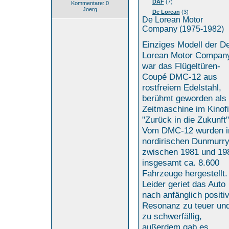
DAF
(7)
Kommentare: 0
Joerg
De Lorean
(3)
De Lorean Motor
Company (1975-1982)
Einziges Modell der D
Lorean Motor Compan
war das Flügeltüren-
Coupé DMC-12 aus
rostfreiem Edelstahl,
berühmt geworden als
Zeitmaschine im Kinof
"Zurück in die Zukunft"
Vom DMC-12 wurden 
nordirischen Dunmurr
zwischen 1981 und 19
insgesamt ca. 8.600
Fahrzeuge hergestellt.
Leider geriet das Auto
nach anfänglich positi
Resonanz zu teuer un
zu schwerfällig,
außerdem gab es