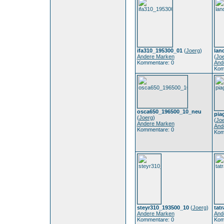
ifa310_195300_01
(
Joerg
)
lan
Andere Marken
(
Jo
Kommentare: 0
And
Kom
osca650_196500_10_neu
pia
(
Joerg
)
(
Jo
Andere Marken
And
Kommentare: 0
Kom
steyr310_193500_10
(
Joerg
)
tat
Andere Marken
And
Kommentare: 0
Kom