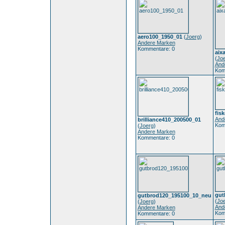
aero100_1950_01
(
Joerg
)
Andere Marken
Kommentare: 0
aix
(
Jo
And
Kom
fis
And
brilliance410_200500_01
Kom
(
Joerg
)
Andere Marken
Kommentare: 0
gut
gutbrod120_195100_10_neu
(
Jo
(
Joerg
)
And
Andere Marken
Kom
Kommentare: 0