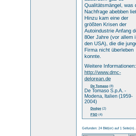
Qualitätsmängel, was 
Nachfrage abebben lie
Hinzu kam eine der
größten Krisen der
Autoindustrie Anfang d
80er Jahre (vor allem 
den USA), die die jung
Firma nicht überleben
konnte.
Weitere Informationen:
http://www.dmc-
delorean.de
De Tomaso
(8)
De Tomaso S.p.A. -
Modena, Italien (1959-
2004)
Dodge
(2)
FSO
(4)
Gefunden: 24 Bild(er) auf 1 Seite(n). 