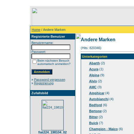
Home
/ Andere Marken
Registrierte Benutzer
Andere Marken
Benutzername:
(Hits: 820346)
Passwort:
Unterkategorien
Beim nächsten Besuch
Abarth
(2)
automatisch anmelden?
Acura
(1)
Alpina
(9)
»
Password vergessen
Alvis
(2)
»
Registrierung
AMC
(3)
Zufallsbild
Amphicar
(4)
Autobianchi
(4)
Bedford
(6)
Bertone
(2)
Bitter
(2)
Buick
(7)
Champion - Maico
(6)
fiat224_198104_02