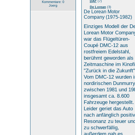
DAF
(7)
Kommentare: 0
Joerg
De Lorean
(3)
De Lorean Motor
Company (1975-1982)
Einziges Modell der D
Lorean Motor Compan
war das Flügeltüren-
Coupé DMC-12 aus
rostfreiem Edelstahl,
berühmt geworden als
Zeitmaschine im Kinof
"Zurück in die Zukunft"
Vom DMC-12 wurden 
nordirischen Dunmurr
zwischen 1981 und 19
insgesamt ca. 8.600
Fahrzeuge hergestellt.
Leider geriet das Auto
nach anfänglich positi
Resonanz zu teuer un
zu schwerfällig,
außerdem gab es