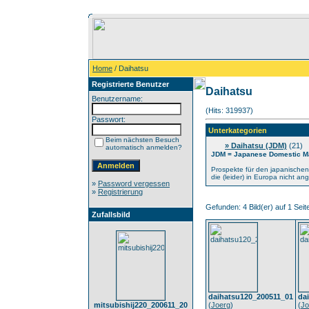
Home
/ Daihatsu
Registrierte Benutzer
Daihatsu
Benutzername:
(Hits: 319937)
Passwort:
Unterkategorien
Beim nächsten Besuch
» Daihatsu (JDM)
(21)
automatisch anmelden?
JDM = Japanese Domestic M
Prospekte für den japanischen 
die (leider) in Europa nicht a
»
Password vergessen
»
Registrierung
Gefunden: 4 Bild(er) auf 1 Seite
Zufallsbild
daihatsu120_200511_01
da
mitsubishij220_200611_20
(
Joerg
)
(
Jo