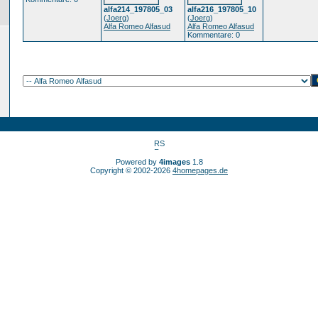
alfa214_197805_03
alfa216_197805_10
(
Joerg
)
(
Joerg
)
Alfa Romeo Alfasud
Alfa Romeo Alfasud
Kommentare: 0
Powered by
4images
1.8
Copyright © 2002-2026
4homepages.de