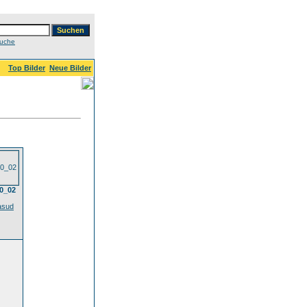
Suche
Top Bilder
Neue Bilder
00_02
asud