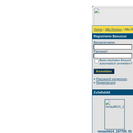
Home
/
Alfa Romeo
/ Alfa 
Registrierte Benutzer
Benutzername:
Passwort:
Beim nächsten Besuch
automatisch anmelden?
»
Password vergessen
»
Registrierung
Zufallsbild
renault614_197700_01