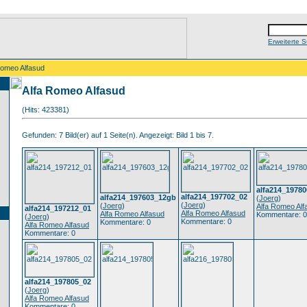
Erweiterte 
Romeo Alfasud
Alfa Romeo Alfasud
(Hits: 423381)
Gefunden: 7 Bild(er) auf 1 Seite(n). Angezeigt: Bild 1 bis 7.
alfa214_1978
alfa214_197702_02
alfa214_197603_12gb
(
Joerg
)
(
Joerg
)
(
Joerg
)
Alfa Romeo Alf
alfa214_197212_01
Alfa Romeo Alfasud
Alfa Romeo Alfasud
Kommentare: 0
(
Joerg
)
Kommentare: 0
Kommentare: 0
Alfa Romeo Alfasud
Kommentare: 0
alfa214_197805_02
(
Joerg
)
Alfa Romeo Alfasud
Kommentare: 0