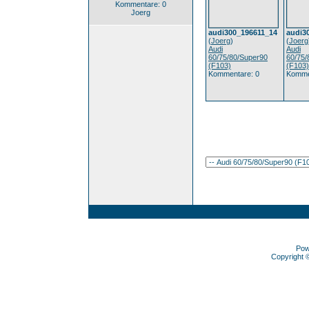
Kommentare: 0
Joerg
audi300_196611_14
audi3
(
Joerg
)
(
Joerg
Audi
Audi
60/75/80/Super90
60/75/
(F103)
(F103)
Kommentare: 0
Komme
Pow
Copyright