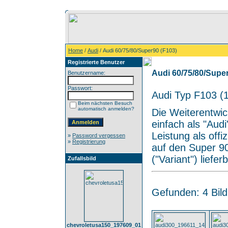
Home
/
Audi
/ Audi 60/75/80/Super90 (F103)
Registrierte Benutzer
Audi 60/75/80/Super
Benutzername:
Passwort:
Audi Typ F103 (
Beim nächsten Besuch
automatisch anmelden?
Die Weiterentwi
einfach als "Aud
Leistung als offi
»
Password vergessen
»
Registrierung
auf den Super 9
("Variant") liefer
Zufallsbild
Gefunden: 4 Bild(
chevroletusa150_197609_01