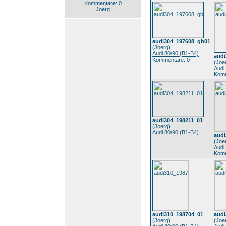
Kommentare: 0
Joerg
audi304_197608_gb01
(
Joerg
)
Audi 80/90 (B1-B4)
aud
Kommentare: 0
(
Joe
Audi
Komm
audi304_198211_01
(
Joerg
)
Audi 80/90 (B1-B4)
audi
(
Joe
Audi
Komm
audi310_198704_01
audi
(
Joerg
)
(
Joe