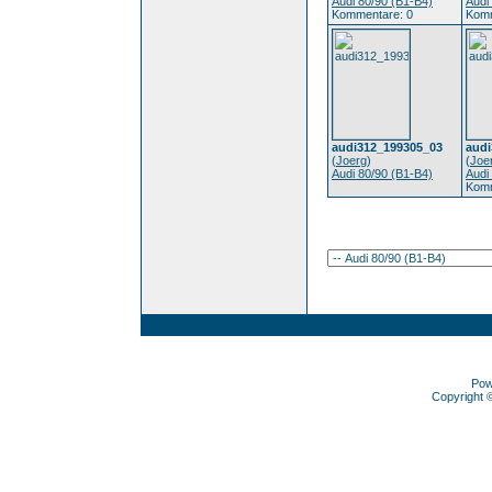
Audi 80/90 (B1-B4)
Audi
Kommentare: 0
Komm
audi312_199305_03
audi
(
Joerg
)
(
Joe
Audi 80/90 (B1-B4)
Audi
Komm
Pow
Copyright