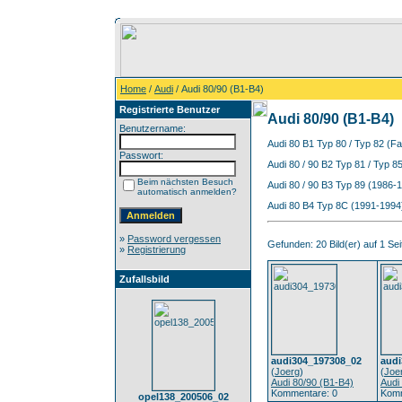
Home
/
Audi
/ Audi 80/90 (B1-B4)
Registrierte Benutzer
Audi 80/90 (B1-B4)
Benutzername:
Audi 80 B1 Typ 80 / Typ 82 (Fa
Passwort:
Audi 80 / 90 B2 Typ 81 / Typ 8
Beim nächsten Besuch
Audi 80 / 90 B3 Typ 89 (1986-
automatisch anmelden?
Audi 80 B4 Typ 8C (1991-1994)
»
Password vergessen
Gefunden: 20 Bild(er) auf 1 Seit
»
Registrierung
Zufallsbild
audi304_197308_02
audi
(
Joerg
)
(
Joe
Audi 80/90 (B1-B4)
Audi
Kommentare: 0
Komm
opel138_200506_02