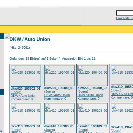
Erweiterte 
DKW / Auto Union
(Hits: 247061)
Gefunden: 13 Bild(er) auf 1 Seite(n). Angezeigt: Bild 1 bis 13.
dkw310_19530
dkw220_196400_01
dkw220_196400_02
dkw020_193602_01
(
Joerg
)
(
Joerg
)
(
Joerg
)
(
Joerg
)
DKW / Auto Un
DKW / Auto Union
DKW / Auto Union
DKW / Auto Union
Kommentare: 0
Kommentare: 0
Kommentare: 0
Kommentare: 0
dkw310_195609_01
dkw410_195900_01
dkw410_196109_03
dkw410_19620
(
Joerg
)
(
Joerg
)
(
Joerg
)
(
Joerg
)
02