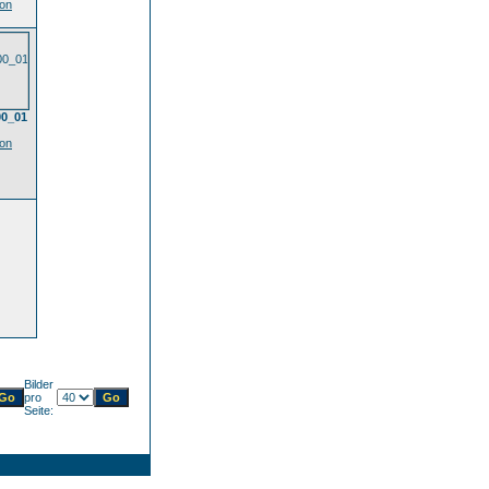
ion
0_01
ion
Bilder
pro
Seite: