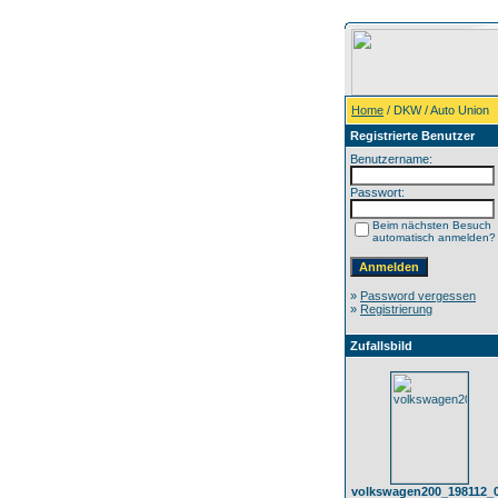
Home
/ DKW / Auto Union
Registrierte Benutzer
Benutzername:
Passwort:
Beim nächsten Besuch
automatisch anmelden?
»
Password vergessen
»
Registrierung
Zufallsbild
volkswagen200_198112_