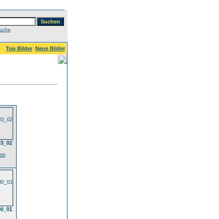
Suche
Top Bilder
Neue Bilder
3_02
ion
0_01