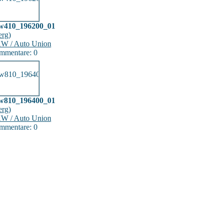
w410_196200_01
erg
)
W / Auto Union
mmentare: 0
w810_196400_01
erg
)
W / Auto Union
mmentare: 0