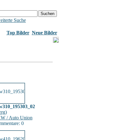
eiterte Suche
Top Bilder
Neue Bilder
w310_195303_02
erg
)
W / Auto Union
mmentare: 0