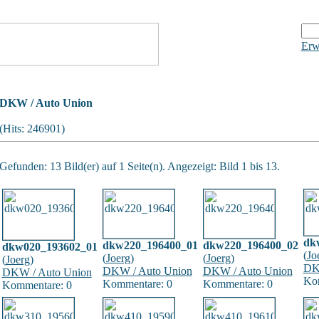
Erw
DKW / Auto Union
(Hits: 246901)
Gefunden: 13 Bild(er) auf 1 Seite(n). Angezeigt: Bild 1 bis 13.
dk
dkw220_196400_01
dkw220_196400_02
dkw020_193602_01
(
Jo
(
Joerg
)
(
Joerg
)
(
Joerg
)
DK
DKW / Auto Union
DKW / Auto Union
DKW / Auto Union
Ko
Kommentare: 0
Kommentare: 0
Kommentare: 0