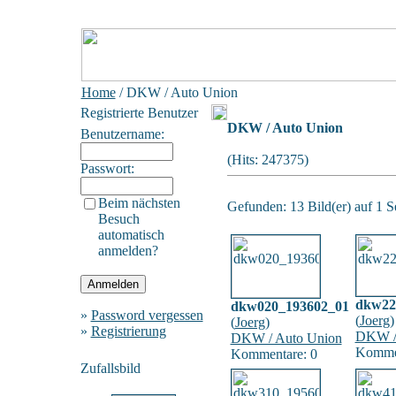
Home
/ DKW / Auto Union
Registrierte Benutzer
DKW / Auto Union
Benutzername:
(Hits: 247375)
Passwort:
Beim nächsten
Gefunden: 13 Bild(er) auf 1 Se
Besuch
automatisch
anmelden?
dkw22
dkw020_193602_01
»
Password vergessen
(
Joerg
)
(
Joerg
)
»
Registrierung
DKW /
DKW / Auto Union
Kommen
Kommentare: 0
Zufallsbild