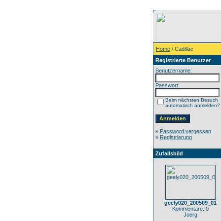
Home
/ Cadillac
Registrierte Benutzer
Benutzername:
Passwort:
Beim nächsten Besuch
automatisch anmelden?
»
Password vergessen
»
Registrierung
Zufallsbild
geely020_200509_01
Kommentare: 0
Joerg