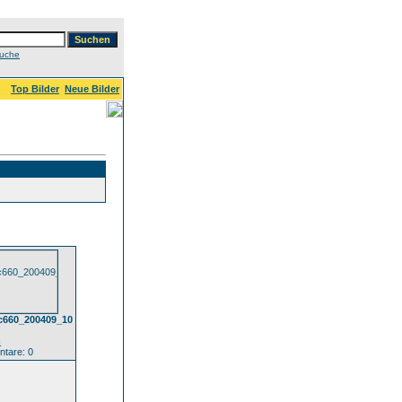
Suche
Top Bilder
Neue Bilder
ac660_200409_10
c
tare: 0