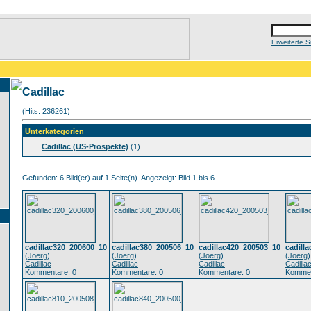
Erweiterte 
Cadillac
(Hits: 236261)
Unterkategorien
Cadillac (US-Prospekte)
(1)
Gefunden: 6 Bild(er) auf 1 Seite(n). Angezeigt: Bild 1 bis 6.
cadillac320_200600_10
cadillac380_200506_10
cadillac420_200503_10
cadill
(
Joerg
)
(
Joerg
)
(
Joerg
)
(
Joerg
)
Cadillac
Cadillac
Cadillac
Cadilla
Kommentare: 0
Kommentare: 0
Kommentare: 0
Kommen