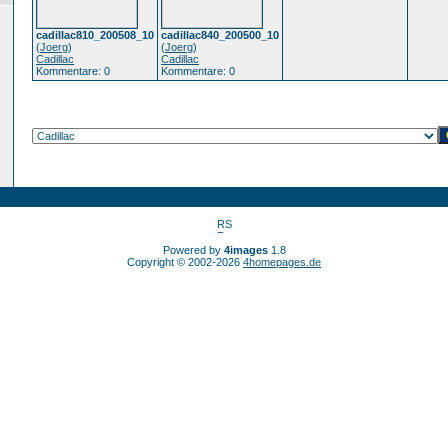
cadillac810_200508_10
cadillac840_200500_10
(
Joerg
)
(
Joerg
)
Cadillac
Cadillac
Kommentare: 0
Kommentare: 0
Powered by
4images
1.8
Copyright © 2002-2026
4homepages.de