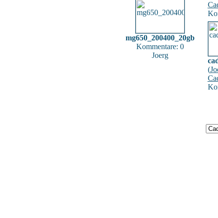
Cad
Ko
mg650_200400_20gb
Kommentare: 0
Joerg
ca
(
Jo
Cad
Ko