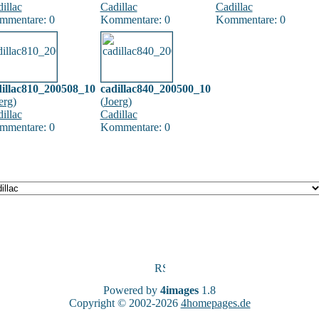
illac
Cadillac
Cadillac
mmentare: 0
Kommentare: 0
Kommentare: 0
dillac810_200508_10
cadillac840_200500_10
erg
)
(
Joerg
)
illac
Cadillac
mmentare: 0
Kommentare: 0
Powered by
4images
1.8
Copyright © 2002-2026
4homepages.de