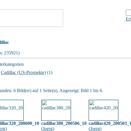
Er
illac
ts: 235921)
erkategorien
Cadillac (US-Prospekte)
(1)
nden: 6 Bild(er) auf 1 Seite(n). Angezeigt: Bild 1 bis 6.
dillac320_200600_10
cadillac380_200506_10
cadillac420_200503_
erg
)
(
Joerg
)
(
Joerg
)