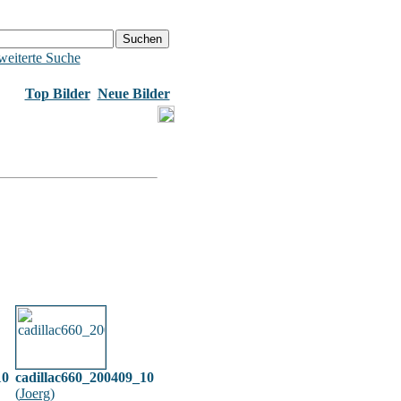
weiterte Suche
Top Bilder
Neue Bilder
10
cadillac660_200409_10
(
Joerg
)