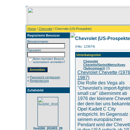
Home
/
Chevrolet
/ Chevrolet (US-Prospekte)
Registrierte Benutzer
Chevrolet (US-Prospekte
Benutzername:
(Hits: 123674)
Passwort:
Unterkategorien
Beim nächsten Besuch
Chevrolet
automatisch anmelden?
Chevette/Sprint/Metro/Aveo
(Subcompact)
(2)
Chevrolet Chevette (1976
1987)
»
Password vergessen
»
Registrierung
Die Rolle des Vega als
"Chevrolet's import-fighti
Zufallsbild
small car" übernimmt ab
1976 der kleinere Chevett
der dem bei uns bekannt
Opel Kadett C City
entspricht. Im Gegensatz 
seinem europäischen
Pendant wird der Chevett
ford260_201003_29
in den USA jedoch ab 19