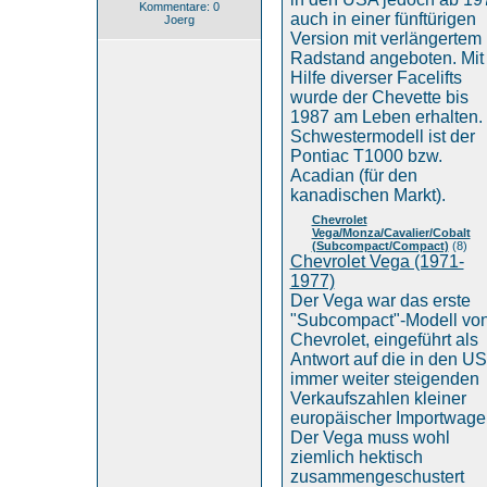
Kommentare: 0
auch in einer fünftürigen
Joerg
Version mit verlängertem
Radstand angeboten. Mit
Hilfe diverser Facelifts
wurde der Chevette bis
1987 am Leben erhalten.
Schwestermodell ist der
Pontiac T1000 bzw.
Acadian (für den
kanadischen Markt).
Chevrolet
Vega/Monza/Cavalier/Cobalt
(Subcompact/Compact)
(8)
Chevrolet Vega (1971-
1977)
Der Vega war das erste
"Subcompact"-Modell vo
Chevrolet, eingeführt als
Antwort auf die in den U
immer weiter steigenden
Verkaufszahlen kleiner
europäischer Importwage
Der Vega muss wohl
ziemlich hektisch
zusammengeschustert