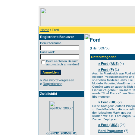
Home
/ Ford
Registrierte Benutzer
Ford
Benutzername:
(Hits: 309755)
Passwort:
Unterkategorien
Beim nächsten Besuch
» Ford (AUS)
(4)
automatisch anmelden?
» Ford (F)
(1)
Auch in Frankreich war Ford mi
eigener Produktionsstätte und
»
Password vergessen
speziellen Modellen aktiv. Die
Modelle Vedette, Vendôme un
»
Registrierung
Comète wurden auschließlich i
Frankreich gebaut. Im Jahre 
wurde "Ford France" von Simc
Zufallsbild
übernommen.
» Ford (UK)
(7)
Diese Kategorie enthält Prosp
zu Ford-Modellen, die speziell 
den britischen Markt gebaut
wurden,wie z.B. Ford Anglia, C
Zodiac, Zephyr etc.
» Ford (USA)
(24)
Ford Programm
(7)
opel032_200509_01