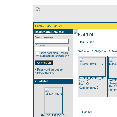
Home
/
Fiat
/ Fiat 124
Registrierte Benutzer
Fiat 124
Benutzername:
(Hits: 17202)
Passwort:
Gefunden: 3 Bild(er) auf 1 Seite
Beim nächsten Besuch
automatisch anmelden?
»
Password vergessen
»
Registrierung
fiat330_196901_02
fiat3
Zufallsbild
(
Joerg
)
(
Joerg
Fiat 124
Fiat 1
Kommentare: 0
Komme
fiat138_197200_01