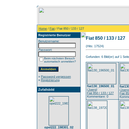
Home
/
Fiat
/ Fiat 850 / 133 / 127
Registrierte Benutzer
Fiat 850 / 133 / 127
Benutzername:
(Hits: 17524)
Passwort:
Gefunden: 6 Bild(er) auf 1 Seite
Beim nächsten Besuch
automatisch anmelden?
»
Password vergessen
»
Registrierung
fiat130_196500_01
fiat1
Zufallsbild
(
Joerg
)
(
Joerg
Fiat 850 / 133 / 127
Fiat 85
Kommentare: 0
Komme
opel222_198301_02