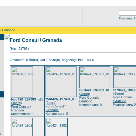
Erweiterte 
 / Granada
Ford Consul / Granada
(Hits: 21793)
Gefunden: 6 Bild(er) auf 1 Seite(n). Angezeigt: Bild 1 bis 6.
ford424_1980
ford424_197903_01
(
Joerg
)
(
Joerg
)
Ford Consul /
Ford Consul /
ford424_197401_01
ford420_197303_n10
Granada
Granada
(
Joerg
)
(
Joerg
)
Kommentare: 0
Kommentare: 0
Ford Consul /
Ford Consul /
Granada
Granada
Kommentare: 0
Kommentare: 0
3