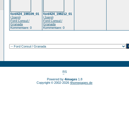
ford424_198109_01
ford424_198212_01
(
Joerg
)
(
Joerg
)
Ford Consul /
Ford Consul /
Granada
Granada
Kommentare: 0
Kommentare: 0
Powered by
4images
1.8
Copyright © 2002-2026
4homepages.de