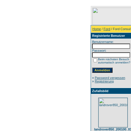
Home
/
Ford
/ Ford Consul
Registrierte Benutzer
Benutzername:
Passwort:
Beim nächsten Besuch
automatisch anmelden?
»
Password vergessen
»
Registrierung
Zufallsbild
landrover850_200100_0