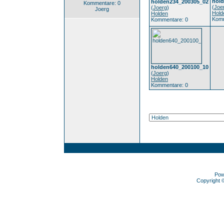
hol
holden234_200305_02
Kommentare: 0
(
Joe
(
Joerg
)
Joerg
Hold
Holden
Komm
Kommentare: 0
holden640_200100_10
(
Joerg
)
Holden
Kommentare: 0
Pow
Copyright