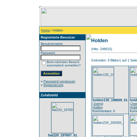
Home
/ Holden
Registrierte Benutzer
Holden
Benutzername:
(Hits: 248615)
Passwort:
Gefunden: 9 Bild(er) auf 1 Seite
Beim nächsten Besuch
automatisch anmelden?
»
Password vergessen
»
Registrierung
Zufallsbild
holden130_198609_01
hol
(
Joerg
)
(
Joe
Holden
Hold
Kommentare: 0
Komm
fiat220_197607_01