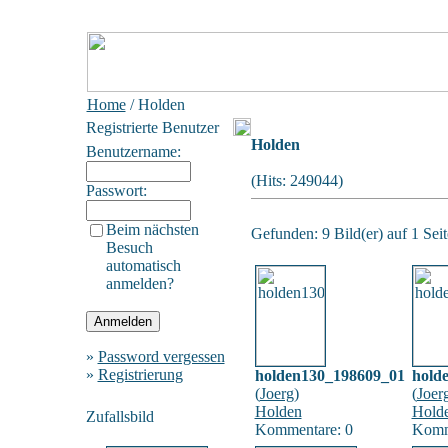
Home
/ Holden
Registrierte Benutzer
Holden
Benutzername:
(Hits: 249044)
Passwort:
Beim nächsten
Gefunden: 9 Bild(er) auf 1 Seit
Besuch
automatisch
anmelden?
»
Password vergessen
»
Registrierung
holden130_198609_01
hold
(
Joerg
)
(
Joer
Holden
Hold
Zufallsbild
Kommentare: 0
Komm