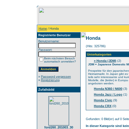
Home
/ Honda
Registrierte Benutzer
Honda
Benutzername:
(Hits: 325786)
Passwort:
Unterkategorien
Beim nächsten Besuch
» Honda (JDM)
(2)
automatisch anmelden?
JDM = Japanese Domestic M
Prospekte für den japanischen
Heimatmarkt. In Japan gibt es 
»
Password vergessen
teils sehr interessante und kur
»
Registrierung
Modelle, die (leider) in Europa 
angeboten werden.
Honda N360 / N600
(3)
Zufallsbild
Honda Jazz / Logo
(1)
Honda Civic
(9)
Honda CRX
(0)
Gefunden: 0 Bild(er) auf 0 Seite
In dieser Kategorie sind kei
ford260_201003_30