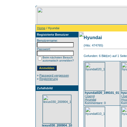
Home
/ Hyundai
Registrierte Benutzer
Hyundai
Benutzername:
(Hits: 474765)
Passwort:
Gefunden: 6 Bild(er) auf 1 Seite(
Beim nächsten Besuch
automatisch anmelden?
»
Password vergessen
»
Registrierung
Zufallsbild
hyundai020_199101_01
hyu
(
Joerg
)
(
Joe
Hyundai
Hyu
Kommentare: 0
Kom
lexus030_200904_10