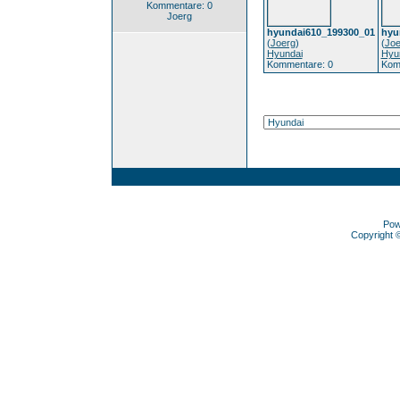
Kommentare: 0
Joerg
hyundai610_199300_01
hyu
(
Joerg
)
(
Joe
Hyundai
Hyu
Kommentare: 0
Kom
Pow
Copyright