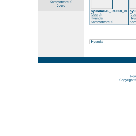
Kommentare: 0
Joerg
hyundai610_199300_01
hyu
(
Joerg
)
(
Joe
Hyundai
Hyu
Kommentare: 0
Kom
Pow
Copyright