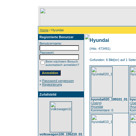
Home
/ Hyundai
Registrierte Benutzer
Hyundai
Benutzername:
(Hits: 473491)
Passwort:
Gefunden: 6 Bild(er) auf 1 Seite(
Beim nächsten Besuch
automatisch anmelden?
»
Password vergessen
»
Registrierung
Zufallsbild
hyundai020_199101_01
hyu
(
Joerg
)
(
Joe
Hyundai
Hyu
Kommentare: 0
Kom
volkswagen100_195210_01