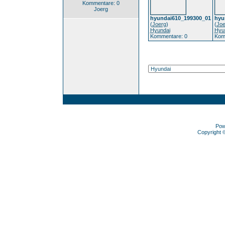
Kommentare: 0
Joerg
hyundai610_199300_01
hyu
(
Joerg
)
(
Joe
Hyundai
Hyu
Kommentare: 0
Kom
Pow
Copyright