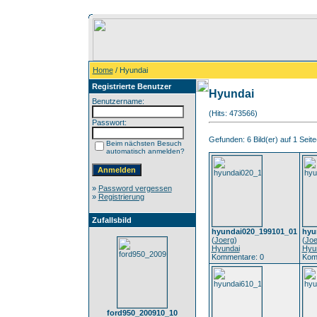
Home
/ Hyundai
Registrierte Benutzer
Hyundai
Benutzername:
(Hits: 473566)
Passwort:
Gefunden: 6 Bild(er) auf 1 Seite(
Beim nächsten Besuch
automatisch anmelden?
»
Password vergessen
»
Registrierung
Zufallsbild
hyundai020_199101_01
hyu
(
Joerg
)
(
Joe
Hyundai
Hyu
Kommentare: 0
Kom
ford950_200910_10