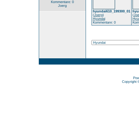
Kommentare: 0
Joerg
hyundai610_199300_01
hyu
(
Joerg
)
(
Joe
Hyundai
Hyu
Kommentare: 0
Kom
Pow
Copyright