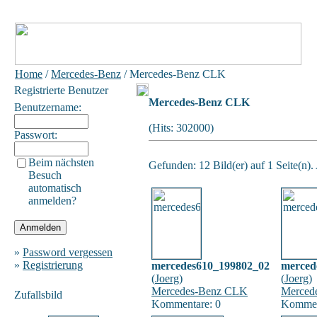
Home
/
Mercedes-Benz
/ Mercedes-Benz CLK
Registrierte Benutzer
Mercedes-Benz CLK
Benutzername:
(Hits: 302000)
Passwort:
Beim nächsten
Gefunden: 12 Bild(er) auf 1 Seite(n). 
Besuch
automatisch
anmelden?
»
Password vergessen
»
Registrierung
mercedes610_199802_02
merced
(
Joerg
)
(
Joerg
)
Mercedes-Benz CLK
Merced
Zufallsbild
Kommentare: 0
Kommen