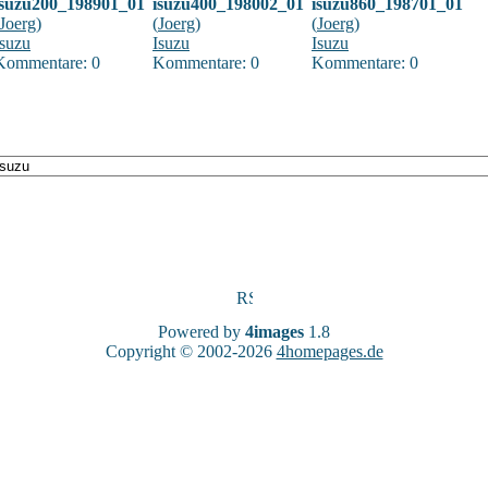
isuzu200_198901_01
isuzu400_198002_01
isuzu860_198701_01
Joerg
)
(
Joerg
)
(
Joerg
)
Isuzu
Isuzu
Isuzu
Kommentare: 0
Kommentare: 0
Kommentare: 0
Powered by
4images
1.8
Copyright © 2002-2026
4homepages.de