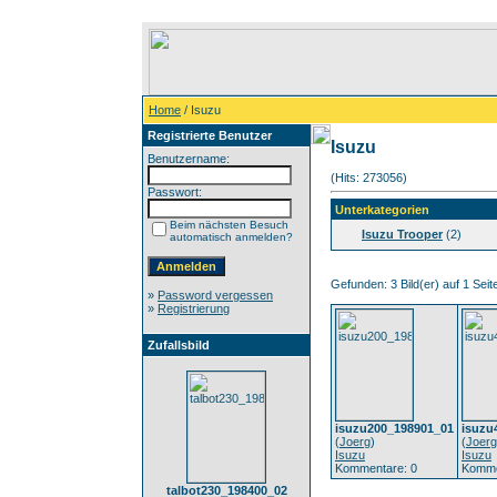
Home
/ Isuzu
Registrierte Benutzer
Isuzu
Benutzername:
(Hits: 273056)
Passwort:
Unterkategorien
Beim nächsten Besuch
Isuzu Trooper
(2)
automatisch anmelden?
Gefunden: 3 Bild(er) auf 1 Seite
»
Password vergessen
»
Registrierung
Zufallsbild
isuzu200_198901_01
isuzu
(
Joerg
)
(
Joerg
Isuzu
Isuzu
Kommentare: 0
Komme
talbot230_198400_02