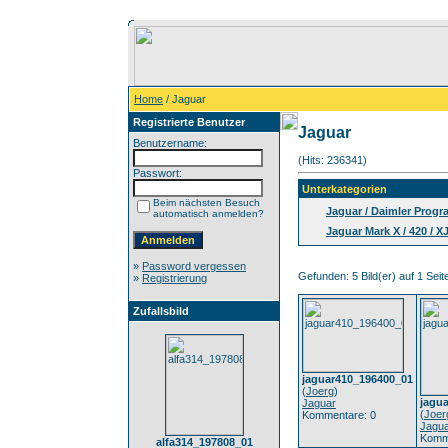
Home
/ Jaguar
Registrierte Benutzer
Jaguar
Benutzername:
(Hits: 236341)
Passwort:
Unterkategorien
Beim nächsten Besuch
Jaguar / Daimler Prog
automatisch anmelden?
Jaguar Mark X / 420 / X
»
Password vergessen
Gefunden: 5 Bild(er) auf 1 Seite
»
Registrierung
Zufallsbild
jaguar410_196400_01
(
Joerg
)
jagu
Jaguar
(
Joer
Kommentare: 0
Jagu
Komm
alfa314_197808_01