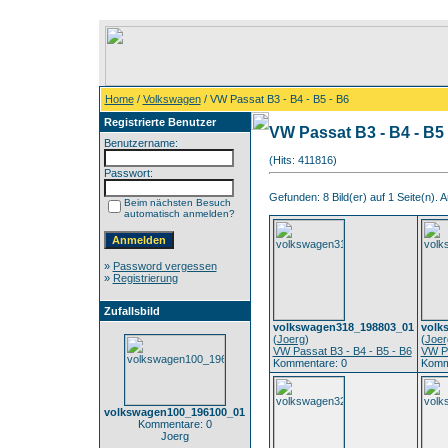
Home
/
Volkswagen
/ VW Passat B3 - B4 - B5 - B6
Registrierte Benutzer
VW Passat B3 - B4 - B5 
Benutzername:
(Hits: 411816)
Passwort:
Gefunden: 8 Bild(er) auf 1 Seite(n). An
Beim nächsten Besuch
automatisch anmelden?
»
Password vergessen
»
Registrierung
Zufallsbild
volkswagen318_198803_01
volk
(
Joerg
)
(
Joer
VW Passat B3 - B4 - B5 - B6
VW Pa
Kommentare: 0
Komm
volkswagen100_196100_01
Kommentare: 0
Joerg