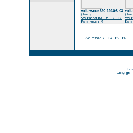
volkswagen320_199308_03
volk
(
Joerg
)
(
Joer
VW Passat B3 - B4 - B5 - B6
VW Pa
Kommentare: 0
Komm
Pow
Copyright