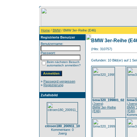
Home
/
BMW
/ BMW 3er-Reihe (E46)
Registrierte Benutzer
BMW 3er-Reihe (E4
Benutzername:
(Hits: 310757)
Passwort:
Gefunden: 10 Bild(er) auf 1 Seit
Beim nächsten Besuch
automatisch anmelden?
»
Password vergessen
»
Registrierung
Zufallsbild
bmw320_199801_02
bmw32
(
Joerg
)
(
Joerg
BMW 3er-Reihe
BMW 3
(E46)
(E46)
Komme
citroen180_200911_10
Kommentare: 0
Joerg