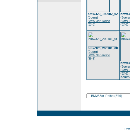
bmw320_199902_02
bmw32
(
Joerg
)
(
Joerg
BMW 3er-Reihe
BMW 3
(E46)
(E46)
bmw320_200101_08
(
Joerg
)
BMW 3er-Reihe
(E46)
bmw32
(
Joerg
BMW 3
(E46)
Komme
Pow