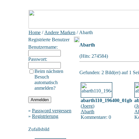
Home
/
Andere Marken
/ Abarth
Registrierte Benutzer
Abarth
Benutzername:
(Hits: 274584)
Passwort:
Beim nächsten
Gefunden: 2 Bild(er) auf 1 Sei
Besuch
automatisch
anmelden?
abarth110_196400_01gb
a
(
Joerg
)
(
J
»
Password vergessen
Abarth
Ab
»
Registrierung
Kommentare: 0
K
Zufallsbild