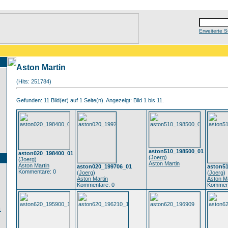
Erweiterte 
Aston Martin
(Hits: 251784)
Gefunden: 11 Bild(er) auf 1 Seite(n). Angezeigt: Bild 1 bis 11.
aston510_198500_01
aston020_198400_01
(
Joerg
)
(
Joerg
)
Aston Martin
Aston Martin
aston020_199706_01
aston5
Kommentare: 0
(
Joerg
)
(
Joerg
)
Aston Martin
Aston Ma
Kommentare: 0
Komment
1