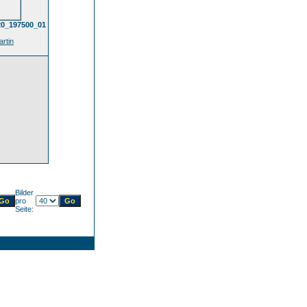
20_197500_01
rtin
Bilder
pro
Seite: