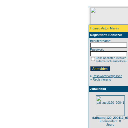
Home
/ Aston Martin
Registrierte Benutzer
Benutzername:
Passwort:
Beim nächsten Besuch
automatisch anmelden?
»
Password vergessen
»
Registrierung
Zufallsbild
daihatsuj120_200412_0
Kommentare: 0
Joerg