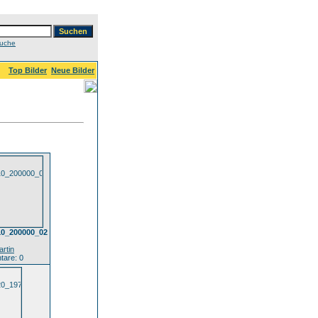
Suche
Top Bilder
Neue Bilder
10_200000_02
rtin
are: 0