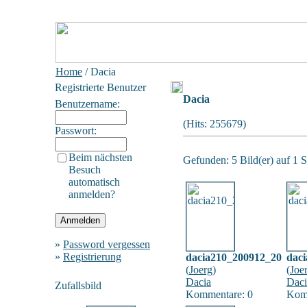
Home
/ Dacia
Registrierte Benutzer
Dacia
Benutzername:
(Hits: 255679)
Passwort:
Beim nächsten
Gefunden: 5 Bild(er) auf 1 Se
Besuch
automatisch
anmelden?
»
Password vergessen
»
Registrierung
dacia210_200912_20
dac
(
Joerg
)
(
Joe
Dacia
Daci
Zufallsbild
Kommentare: 0
Kom