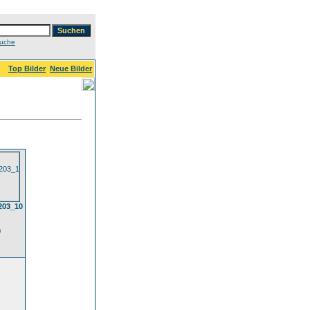
Suche
Top Bilder
Neue Bilder
203_10
0