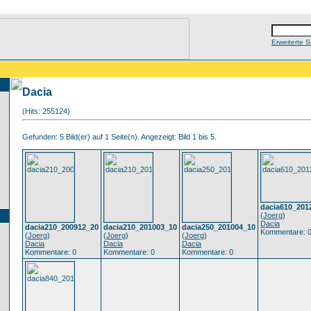
Erweiterte 
Dacia
(Hits: 255124)
Gefunden: 5 Bild(er) auf 1 Seite(n). Angezeigt: Bild 1 bis 5.
dacia610_201
(
Joerg
)
Dacia
dacia210_200912_20
dacia210_201003_10
dacia250_201004_10
Kommentare: 
(
Joerg
)
(
Joerg
)
(
Joerg
)
Dacia
Dacia
Dacia
Kommentare: 0
Kommentare: 0
Kommentare: 0