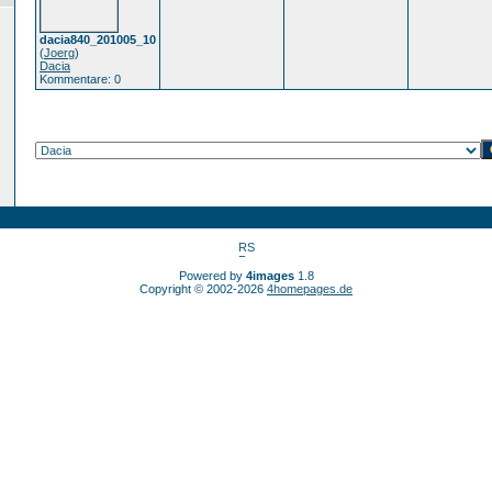
dacia840_201005_10
(
Joerg
)
Dacia
Kommentare: 0
Powered by
4images
1.8
Copyright © 2002-2026
4homepages.de