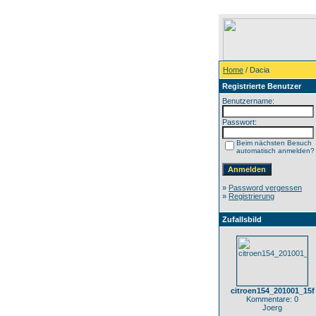
Home
/ Dacia
Registrierte Benutzer
Benutzername:
Passwort:
Beim nächsten Besuch
automatisch anmelden?
»
Password vergessen
»
Registrierung
Zufallsbild
citroen154_201001_15f
Kommentare: 0
Joerg