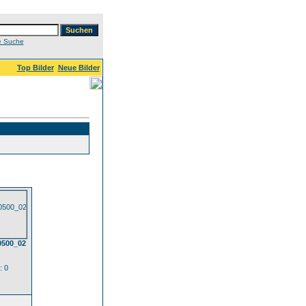
e Suche
Top Bilder
Neue Bilder
0500_02
: 0