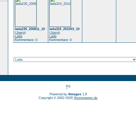
lada230_200811_10
lada324_201003_10
(
Joerg
)
(
Joerg
)
Lada
Lada
Kommentare: 0
Kommentare: 0
Powered by
4images
1.8
Copyright © 2002-2026
4homepages.de