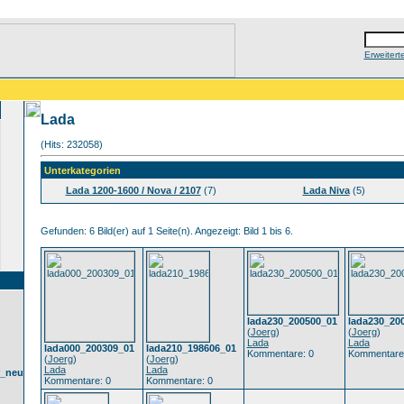
Erweitert
Lada
(Hits: 232058)
Unterkategorien
Lada 1200-1600 / Nova / 2107
(7)
Lada Niva
(5)
Gefunden: 6 Bild(er) auf 1 Seite(n). Angezeigt: Bild 1 bis 6.
lada230_200500_01
lada230_20
(
Joerg
)
(
Joerg
)
Lada
Lada
lada000_200309_01
lada210_198606_01
Kommentare: 0
Kommentare
(
Joerg
)
(
Joerg
)
Lada
Lada
r_neu
Kommentare: 0
Kommentare: 0