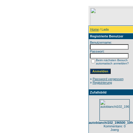
Home
/ Lada
Registrierte Benutzer
Benutzername:
Passwort:
Beim nächsten Besuch
automatisch anmelden?
»
Password vergessen
»
Registrierung
Zufallsbild
autobianchi102_196500_10f
Kommentare: 0
Joerg