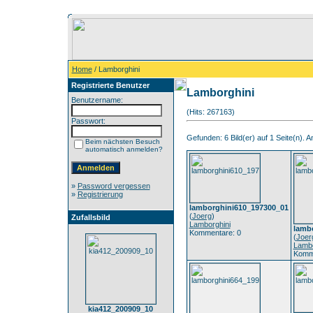
Home
/ Lamborghini
Registrierte Benutzer
Lamborghini
Benutzername:
(Hits: 267163)
Passwort:
Gefunden: 6 Bild(er) auf 1 Seite(n). An
Beim nächsten Besuch
automatisch anmelden?
»
Password vergessen
»
Registrierung
lamborghini610_197300_01
(
Joerg
)
Zufallsbild
Lamborghini
lamb
Kommentare: 0
(
Joer
Lambo
Komme
kia412_200909_10