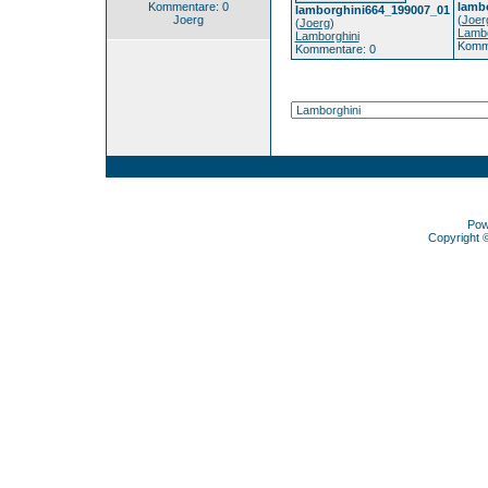
Kommentare: 0
lamb
lamborghini664_199007_01
Joerg
(
Joer
(
Joerg
)
Lambo
Lamborghini
Komme
Kommentare: 0
Pow
Copyright