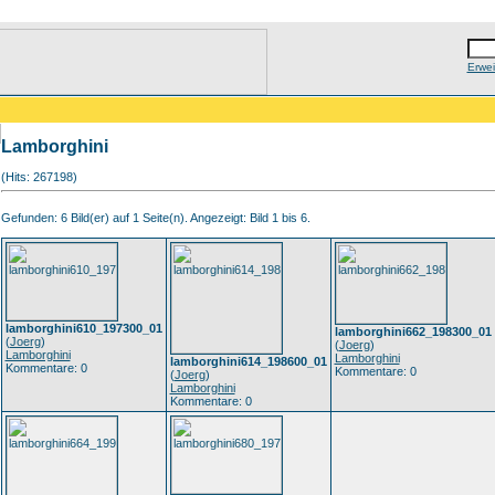
Erwei
Lamborghini
(Hits: 267198)
Gefunden: 6 Bild(er) auf 1 Seite(n). Angezeigt: Bild 1 bis 6.
lamborghini610_197300_01
lamborghini662_198300_01
(
Joerg
)
(
Joerg
)
Lamborghini
Lamborghini
lamborghini614_198600_01
Kommentare: 0
Kommentare: 0
(
Joerg
)
Lamborghini
Kommentare: 0