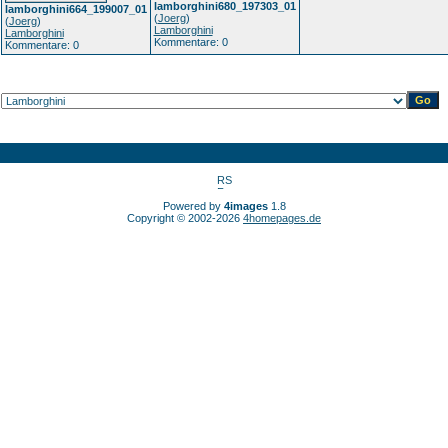
lamborghini680_197303_01
lamborghini664_199007_01
(
Joerg
)
(
Joerg
)
Lamborghini
Lamborghini
Kommentare: 0
Kommentare: 0
Powered by
4images
1.8
Copyright © 2002-2026
4homepages.de