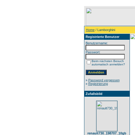
Home
/ Lamborghini
Registrierte Benutzer
Benutzername:
Passwort:
Beim nächsten Besuch
automatisch anmelden?
»
Password vergessen
»
Registrierung
Zufallsbild
renault730_198707_10gb