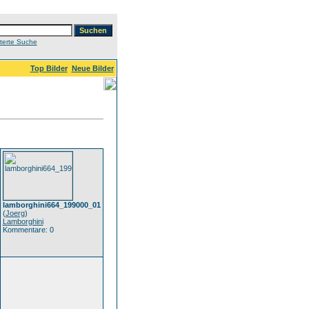
terte Suche
Top Bilder
Neue Bilder
lamborghini664_199000_01
(
Joerg
)
Lamborghini
Kommentare: 0