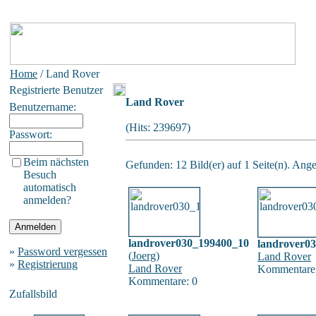
Home
/ Land Rover
Registrierte Benutzer
Land Rover
Benutzername:
(Hits: 239697)
Passwort:
Beim nächsten
Gefunden: 12 Bild(er) auf 1 Seite(n). Angez
Besuch
automatisch
anmelden?
landrover030_199400_10
landrover0
»
Password vergessen
(
Joerg
)
Land Rover
»
Registrierung
Land Rover
Kommentare:
Kommentare: 0
Zufallsbild