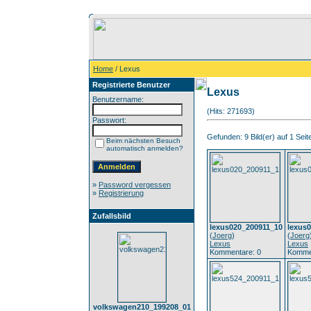
Home
/ Lexus
Registrierte Benutzer
Lexus
Benutzername:
(Hits: 271693)
Passwort:
Gefunden: 9 Bild(er) auf 1 Seite
Beim nächsten Besuch
automatisch anmelden?
»
Password vergessen
»
Registrierung
Zufallsbild
lexus020_200911_10
lexus
(
Joerg
)
(
Joerg
Lexus
Lexus
Kommentare: 0
Komme
volkswagen210_199208_01