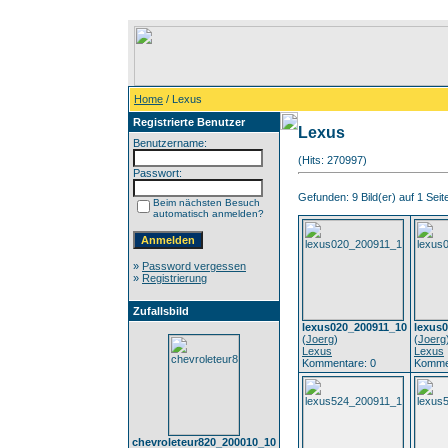
Home
/ Lexus
Registrierte Benutzer
Lexus
Benutzername:
(Hits: 270997)
Passwort:
Gefunden: 9 Bild(er) auf 1 Seite
Beim nächsten Besuch
automatisch anmelden?
»
Password vergessen
»
Registrierung
Zufallsbild
lexus020_200911_10
lexus
(
Joerg
)
(
Joerg
Lexus
Lexus
Kommentare: 0
Komme
chevroleteur820_200010_10