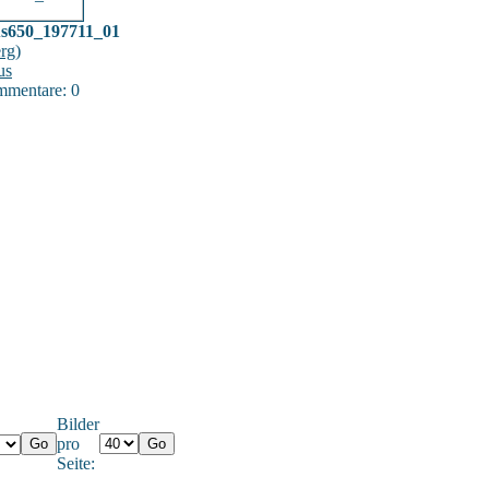
us650_197711_01
erg
)
us
mentare: 0
Bilder
pro
Seite: