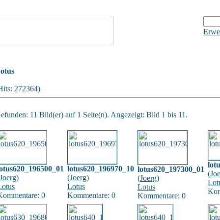
Erwei
otus
Hits: 272364)
efunden: 11 Bild(er) auf 1 Seite(n). Angezeigt: Bild 1 bis 11.
lot
lotus620_196500_01
lotus620_196970_10
lotus620_197300_01
(
Jo
Joerg
)
(
Joerg
)
(
Joerg
)
Lot
Lotus
Lotus
Lotus
Kom
Kommentare: 0
Kommentare: 0
Kommentare: 0