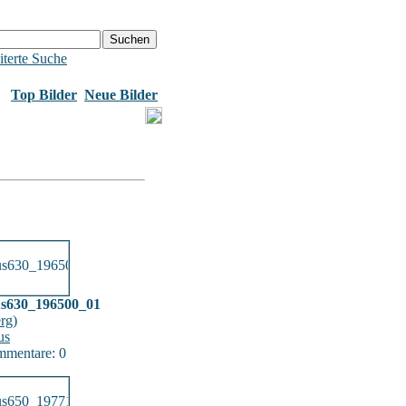
terte Suche
Top Bilder
Neue Bilder
us630_196500_01
erg
)
us
mentare: 0