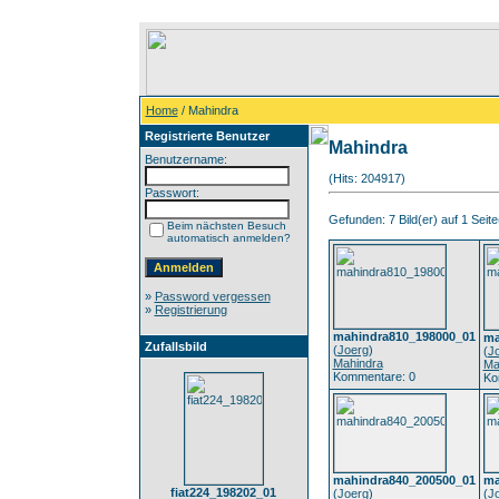
Home
/ Mahindra
Registrierte Benutzer
Mahindra
Benutzername:
(Hits: 204917)
Passwort:
Gefunden: 7 Bild(er) auf 1 Seite(
Beim nächsten Besuch
automatisch anmelden?
»
Password vergessen
»
Registrierung
mahindra810_198000_01
ma
Zufallsbild
(
Joerg
)
(
J
Mahindra
Ma
Kommentare: 0
Ko
mahindra840_200500_01
ma
fiat224_198202_01
(
Joerg
)
(
J